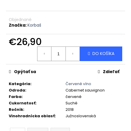
č
a
m
e
Objednané
Značka:
Korbaš
VELTLÍNSKE
€26,90
ZELENÉ
-
Jednotková
ŠUPA,
DO KOŠÍKA
cena:
SUCHÉ
€15
Opýtať sa
Zdieľať
Kategória
:
Červené víno
Odroda
:
Cabernet sauvignon
Farba
:
červené
Cukornatosť
:
Suché
Ročník
:
2018
Vinohradnícka oblasť
:
Južnoslovenská