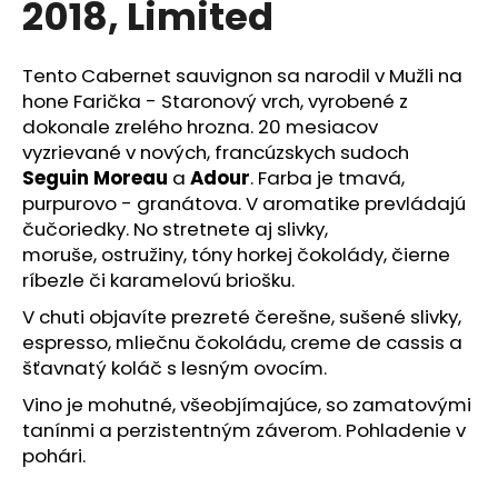
2018, Limited
á
j
Tento Cabernet sauvignon sa narodil v Mužli na
s
hone Farička - Staronový vrch, vyrobené z
ť
dokonale zrelého hrozna. 20 mesiacov
?
vyzrievané v nových, francúzskych sudoch
Seguin Moreau
a
Adour
. Farba je tmavá,
purpurovo - granátova. V aromatike prevládajú
čučoriedky. No stretnete aj slivky,
moruše, ostružiny, tóny horkej čokolády, čierne
HĽADAŤ
ríbezle či karamelovú briošku.
V chuti objavíte prezreté čerešne, sušené slivky,
espresso, mliečnu čokoládu, creme de cassis a
O
šťavnatý koláč s lesným ovocím.
d
p
Vino je mohutné, všeobjímajúce, so zamatovými
o
tanínmi a perzistentným záverom. Pohladenie v
r
pohári.
ú