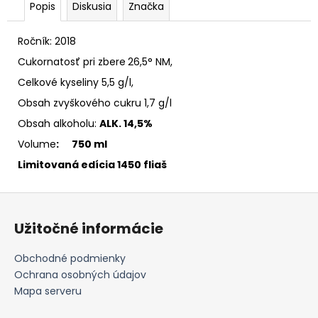
Popis
Diskusia
Značka
Ročník: 2018
Cukornatosť pri zbere
26,5° NM,
Celkové kyseliny 5,5 g/l,
Obsah zvyškového cukru 1,7 g/l
Obsah alkoholu:
ALK. 14,5%
Volume
: 750 ml
Limitovaná edícia 1450 fliaš
Z
á
Užitočné informácie
p
ä
Obchodné podmienky
t
Ochrana osobných údajov
i
Mapa serveru
e