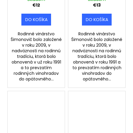
€12
€13
DO KOŠÍKA
DO KOŠÍKA
Rodinné vinárstvo
Rodinné vinárstvo
Šimonovič bolo založené
Šimonovič bolo založené
v roku 2009, v
v roku 2009, v
nadväznosti na rodinnú
nadväznosti na rodinnú
tradíciu, ktorá bolo
tradíciu, ktorá bolo
obnovená v už roku 1991
obnovená v roku 1991 a
a to prevzatím
to prevzatím rodinných
rodinných vinohradov
vinohradov do
do opätovného...
opätovného...