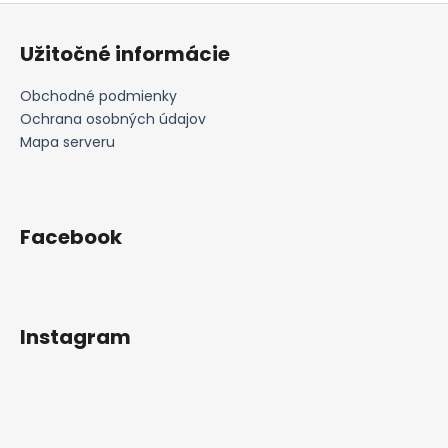
Z
l
á
á
Užitočné informácie
d
p
a
ä
Obchodné podmienky
c
t
Ochrana osobných údajov
i
i
Mapa serveru
e
e
p
r
v
Facebook
k
y
v
ý
p
Instagram
i
s
u