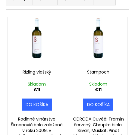
a
á
d
j
e
V
s
n
ý
ť
i
p
?
e
i
p
s
r
p
o
r
d
HĽADAŤ
o
Rizling vlašský
Štampoch
u
d
Skladom
Skladom
k
u
€11
€11
t
O
k
o
d
t
DO KOŠÍKA
DO KOŠÍKA
v
p
o
o
v
Rodinné vinárstvo
ODRODA Cuvéé: Tramín
r
Šimonovič bolo založené
červený, Chrupka biela.
ú
v roku 2009, v
Silván, Muškát, Pinot