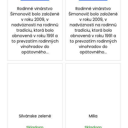
Rodinné vinárstvo
Rodinné vinárstvo
Šimonovič bolo založené
Šimonovič bolo založené
v roku 2009, v
v roku 2009, v
nadväznosti na rodinnú
nadväznosti na rodinnú
tradíciu, ktorá bolo
tradíciu, ktorá bolo
obnovená v roku 1991 a
obnovená v roku 1991 a
to prevzatím rodinných
to prevzatím rodinných
vinohradov do
vinohradov do
opätovného...
opätovného...
Silvánske zelené
Milia
Skladom
Skladom