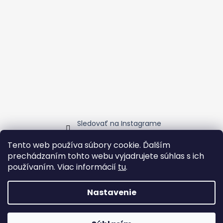
Sledovať na Instagrame
Tento web používa súbory cookie. Ďalším
prechádzaním tohto webu vyjadrujete súhlas s ich
Ubytovanie v blízkosti Vinohladu
Vinozmodry
ChuteMalýchKarpát
Transfer servis v Tatrách
používaním. Viac informácií
tu
.
Nastavenie
Vytvoril Shoptet
Copyright 2026
Vinohlad
. Všetky práva vyhradené.