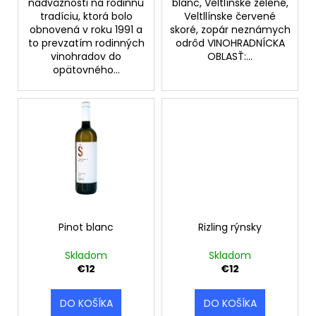
č
nadväznosti na rodinnú
blanc, Veltlínske zelené,
a
tradíciu, ktorá bolo
Veltllínske červené
obnovená v roku 1991 a
skoré, zopár neznámych
m
to prevzatím rodinných
odrôd VINOHRADNÍCKA
e
vinohradov do
OBLASŤ:...
opätovného...
PINOT
BLANC
-
IDENTITY,
SUCHÉ
€13
Pinot blanc
Rizling rýnsky
Skladom
Skladom
€12
€12
DO KOŠÍKA
DO KOŠÍKA