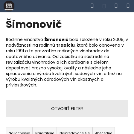
K
Prejsť
Hľadať
Náku
M
Prihlásen
na
o
obsah
Späť
Späť
košík
š
Šimonovič
í
Č
k
o
Rodinné vinárstvo
Šimonovič
bolo založené v roku 2009, v
nadväznosti na rodinnú
tradíciu
, ktorá bolo obnovená v
p
roku 1991 a to prevzatím rodinných vinohradov do
o
opätovného užívania. Od začiatku sa sústredili na
t
revitalizáciu vinohradov a ich obrábanie s cieľom
dopestovať hrozno vysokej kvality a následne jeho
r
spracovania a výrobu kvalitných sudových vín a tiež na
e
výrobu kvalitných odrodových vín akostných a
prívlastkových.
b
u
j
OTVORIŤ FILTER
e
t
e
R
n
Najlacnejšie
Najdrahšie
Najpredávanejšie
Abecedne