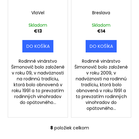
VlaVel
Breslava
Skladom
Skladom
€13
€14
DO KOŠÍKA
DO KOŠÍKA
Rodinné vinárstvo
Rodinné vinárstvo
Šimonovič bolo založené
Šimonovič bolo založené
v roku 09, v nadväznosti
v roku 2009, v
na rodinnú tradíciu,
nadväznosti na rodinnú
ktorá bolo obnovená v
tradíciu, ktorá bolo
roku 1991 a to prevzatím
obnovená v roku 1991 a
rodinných vinohradov
to prevzatím rodinných
do opätovného...
vinohradov do
opätovného...
8
položiek celkom
O
v