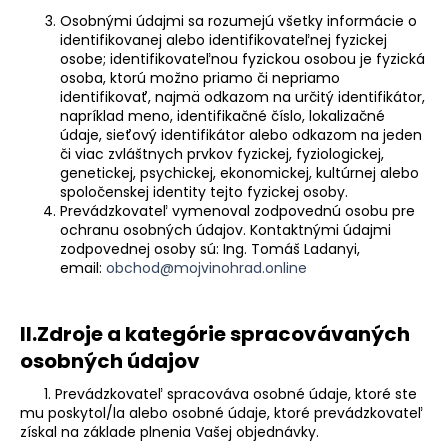
á
Osobnými údajmi sa rozumejú všetky informácie o
identifikovanej alebo identifikovateľnej fyzickej
j
osobe; identifikovateľnou fyzickou osobou je fyzická
s
osoba, ktorú možno priamo či nepriamo
identifikovať, najmä odkazom na určitý identifikátor,
ť
napríklad meno, identifikačné číslo, lokalizačné
?
údaje, sieťový identifikátor alebo odkazom na jeden
či viac zvláštnych prvkov fyzickej, fyziologickej,
genetickej, psychickej, ekonomickej, kultúrnej alebo
spoločenskej identity tejto fyzickej osoby.
Prevádzkovateľ vymenoval zodpovednú osobu pre
ochranu osobných údajov. Kontaktnými údajmi
HĽADAŤ
zodpovednej osoby sú: Ing. Tomáš Ladanyi,
email:
obchod@mojvinohrad.online
O
II.Zdroje a kategórie spracovávaných
d
osobných údajov
p
o
1. Prevádzkovateľ spracováva osobné údaje, ktoré ste
r
mu poskytol/la alebo osobné údaje, ktoré prevádzkovateľ
ú
získal na základe plnenia Vašej objednávky.