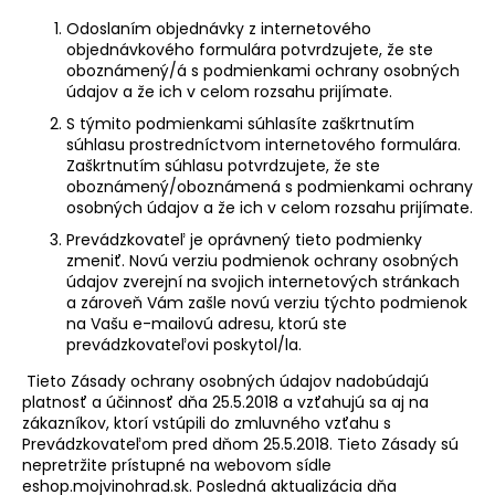
Odoslaním objednávky z internetového
objednávkového formulára potvrdzujete, že ste
oboznámený/á s podmienkami ochrany osobných
údajov a že ich v celom rozsahu prijímate.
S týmito podmienkami súhlasíte zaškrtnutím
súhlasu prostredníctvom internetového formulára.
Zaškrtnutím súhlasu potvrdzujete, že ste
oboznámený/oboznámená s podmienkami ochrany
osobných údajov a že ich v celom rozsahu prijímate.
Prevádzkovateľ je oprávnený tieto podmienky
zmeniť. Novú verziu podmienok ochrany osobných
údajov zverejní na svojich internetových stránkach
a zároveň Vám zašle novú verziu týchto podmienok
na Vašu e-mailovú adresu, ktorú ste
prevádzkovateľovi poskytol/la.
Tieto Zásady ochrany osobných údajov nadobúdajú
platnosť a účinnosť dňa 25.5.2018 a vzťahujú sa aj na
zákazníkov, ktorí vstúpili do zmluvného vzťahu s
Prevádzkovateľom pred dňom 25.5.2018. Tieto Zásady sú
nepretržite prístupné na webovom sídle
eshop.mojvinohrad.sk. Posledná aktualizácia dňa