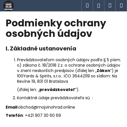
K
Prejsť
Hľadať
Náku
M
Prihlásen
na
o
obsah
Späť
Späť
košík
š
Podmienky ochrany
í
Č
osobných údajov
k
o
p
I. Základné ustanovenía
o
t
Prevádzkovateľom osobných údajov podľa § 5 písm.
o) zákona č. 18/2018 Z.z. o ochrane osobných údajov
r
v znení neskorších predpisov (ďalej len „
Zákon
“) je
e
100Yards & Spirits, s.r.o.. IČO 36442119 so sídlom: Na
b
Revíne 19, 831 01 Bratislava
u
(ďalej len: „
prevádzkovateľ
“).
j
Kontaktné údaje prevádzkovateľa sú :
e
Email
:obchod@mojvinohrad.online
t
Telefón
: +421 907 30 60 69
e
n