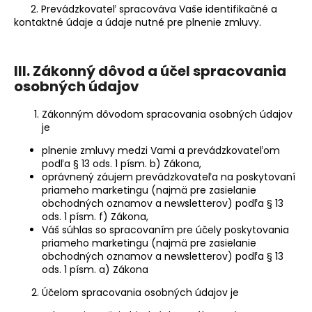
č
2. Prevádzkovateľ spracováva Vaše identifikačné a
a
kontaktné údaje a údaje nutné pre plnenie zmluvy.
m
e
III. Zákonný dôvod a účel spracovania
osobných údajov
VÁH
€15
Zákonným dôvodom spracovania osobných údajov
je
plnenie zmluvy medzi Vami a prevádzkovateľom
podľa § 13 ods. 1 písm. b) Zákona,
oprávnený záujem prevádzkovateľa na poskytovaní
priameho marketingu (najmä pre zasielanie
obchodných oznamov a newsletterov) podľa § 13
ods. 1 písm. f) Zákona,
Váš súhlas so spracovaním pre účely poskytovania
priameho marketingu (najmä pre zasielanie
obchodných oznamov a newsletterov) podľa § 13
ods. 1 písm. a) Zákona
Účelom spracovania osobných údajov je