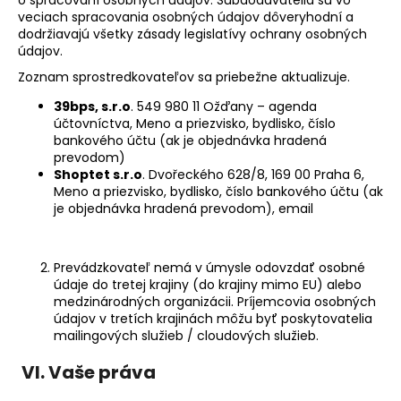
veciach spracovania osobných údajov dôveryhodní a
dodržiavajú všetky zásady legislatívy ochrany osobných
údajov.
Zoznam sprostredkovateľov sa priebežne aktualizuje.
39bps, s.r.o
. 549 980 11 Ožďany – agenda
účtovníctva, Meno a priezvisko, bydlisko, číslo
bankového účtu (ak je objednávka hradená
prevodom)
Shoptet s.r.o
. Dvořeckého 628/8, 169 00 Praha 6,
Meno a priezvisko, bydlisko, číslo bankového účtu (ak
je objednávka hradená prevodom), email
Prevádzkovateľ nemá v úmysle odovzdať osobné
údaje do tretej krajiny (do krajiny mimo EU) alebo
medzinárodných organizácii. Príjemcovia osobných
údajov v tretích krajinách môžu byť poskytovatelia
mailingových služieb / cloudových služieb.
VI.
Vaše práva