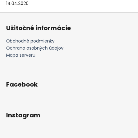
14.04.2020
Z
á
Užitočné informácie
p
ä
Obchodné podmienky
t
Ochrana osobných údajov
i
Mapa serveru
e
Facebook
Instagram