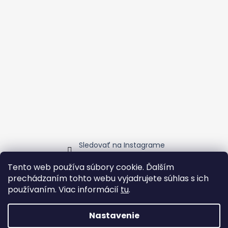
Sledovať na Instagrame
Tento web používa súbory cookie. Ďalším
prechádzaním tohto webu vyjadrujete súhlas s ich
Ubytovanie v blízkosti Vinohladu
Vinozmodry
ChuteMalýchKarpát
Transfer servis v Tatrách
používaním. Viac informácií
tu
.
Nastavenie
Vytvoril Shoptet