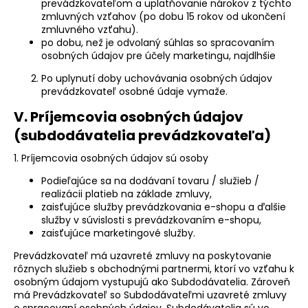
prevádzkovateľom a uplatňovanie nárokov z týchto
zmluvných vzťahov (po dobu 15 rokov od ukončení
zmluvného vzťahu).
po dobu, než je odvolaný súhlas so spracovaním
osobných údajov pre účely marketingu, najdlhšie
Po uplynutí doby uchovávania osobných údajov
prevádzkovateľ osobné údaje vymaže.
V. Príjemcovia osobných údajov
(subdodávatelia prevádzkovateľa)
1. Príjemcovia osobných údajov sú osoby
Podieľajúce sa na dodávaní tovaru / služieb /
realizácii platieb na základe zmluvy,
zaisťujúce služby prevádzkovania e-shopu a ďalšie
služby v súvislosti s prevádzkovaním e-shopu,
zaisťujúce marketingové služby.
Prevádzkovateľ má uzavreté zmluvy na poskytovanie
rôznych služieb s obchodnými partnermi, ktorí vo vzťahu k
osobným údajom vystupujú ako Subdodávatelia. Zároveň
má Prevádzkovateľ so Subdodávateľmi uzavreté zmluvy
o spracovaní osobných údajov. Subdodávatelia sú vo