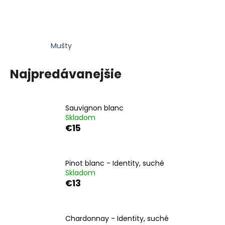
á
j
s
Mušty
ť
?
Najpredávanejšie
Sauvignon blanc
HĽADAŤ
Skladom
€15
O
Pinot blanc - Identity, suché
d
Skladom
p
€13
o
r
ú
Chardonnay - Identity, suché