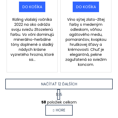
DO KOŠÍKA
DO KOŠÍKA
Rizling vlašský ročníka
Víno sýtej zlato-žltej
2022 na oko odráža
farby s medeným
svoju sviežu žltozelenú
odleskom, vôňou
farbu. Vo vôni dominujú
agátového medu,
minerálno-herbálne
pomarančov, kvapkou
tóny doplnené o sladký
hruškovej šťavy a
nádych krásne
krémovosti. Chuť je
vyzretého hrozna, ktoré
elegantná, pekne
sa...
zaguľatená so sviežim
koncom.
NAČÍTAŤ 12 ĎALŠÍCH
S
1
5
t
O
r
58
položiek celkom
v
á
HORE
l
n
k
á