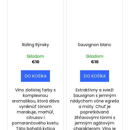
Rizling Rýnsky
Sauvignon blanc
Skladom
Skladom
€10
€10
DO KOŠÍKA
DO KOŠÍKA
Víno zlatistej farby s
Extraktívny a svieži
komplexnou
Sauvignon s jemným
aromatikou, ktorá dáva
nádychom vône egreša
vyniknúť tónom
a mäty. Chuť je
marakuje, marhúľ,
popretkávaná
citrusov i
žihľavovými tónmi s
pomarančového kvetu.
jemným agátovým
Táto bohatá kytica
charakterom. Víno je