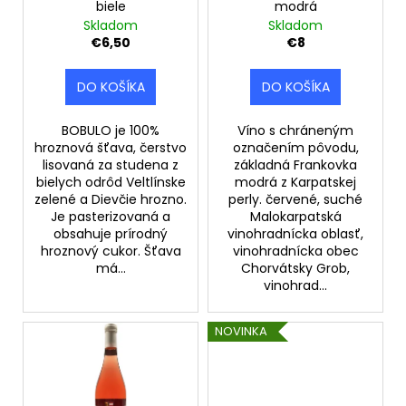
o
biele
modrá
d
Skladom
Skladom
v
u
€6,50
€8
k
t
DO KOŠÍKA
DO KOŠÍKA
o
v
BOBULO je 100%
Víno s chráneným
hroznová šťava, čerstvo
označením pôvodu,
lisovaná za studena z
základná Frankovka
bielych odrôd Veltlínske
modrá z Karpatskej
zelené a Dievčie hrozno.
perly. červené, suché
Je pasterizovaná a
Malokarpatská
obsahuje prírodný
vinohradnícka oblasť,
hroznový cukor. Šťava
vinohradnícka obec
má...
Chorvátsky Grob,
vinohrad...
NOVINKA