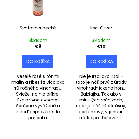
Svätovavrinecké
Irsai Oliver
Skladom
Skladom
€9
€10
DO KOŠÍKA
DO KOŠÍKA
Veselé rosé s tónmi
Nie je Irsai ako Irsai -
malín a ríbezlí z viac ako
toto je náš prvý z úrody
40 ročného vinohradu.
vinohradníckeho honu
Svieže, no nie príkre.
Bakšajka. Tak ako v
Explozívne ovocné!
minulých ročníkoch,
Správne vyvážené a
opäť je náš Iršai krásny,
ihneď pripravené do
parfémový, v januári
pohárika.
krátko po fľašovaní...