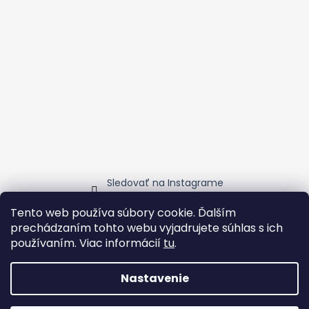
Sledovať na Instagrame
Tento web používa súbory cookie. Ďalším
prechádzaním tohto webu vyjadrujete súhlas s ich
Ubytovanie v blízkosti Vinohladu
Vinozmodry
používaním. Viac informácií
tu
.
ChuteMalýchKarpát
Transfer servis v Tatrách
Nastavenie
Vytvoril Shoptet