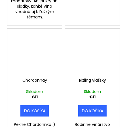
mandľový. Ani príkry ani
sladký. Ľahké víno
vhodné aj k ťažkým
témam.
Chardonnay
Rizling vlašský
Skladom
Skladom
€11
€11
DO KOŠÍKA
DO KOŠÍKA
Pekné Chardonnko :)
Rodinné vinárstvo