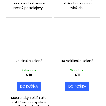
aróm je doplnená o
plné s harmóniou
jemný petrolejový...
sviežich...
Veltlinske zelené
HA Veltlínske zelené
Skladom
Skladom
€10
€11
DO KOŠÍKA
DO KOŠÍKA
Modranský veltlín ako
lusk! Svieži, dospelý a