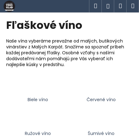
K
Prejsť
Hľadať
Náku
M
Prihlásen
na
o
obsah
Späť
Späť
košík
š
Fľaškové víno
í
Č
k
o
Naše vína vyberáme prevažne od malých, butikových
vinárstiev z Malých Karpát. Snažíme sa spoznať príbeh
p
každej predávanej fľašky. Osobné vzťahy s našími
o
dodávateľmi nám pomáhajú pre Vás vyberať ich
t
najlepšie kúsky v predstihu.
r
e
b
u
Biele víno
Červené víno
j
e
t
e
Ružové víno
Šumivé víno
n