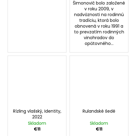
Šimonovič bolo založené
v roku 2009, v
nadväznosti na rodinnú
tradíciu, ktorá bolo
obnovená v roku 1991 a
to prevzatím rodinných
vinohradov do
opätovného...
Rízling vlašský, Identity,
Rulandské šedé
2022
Skladom
Skladom
€11
€11