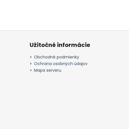
Z
á
Užitočné informácie
p
ä
Obchodné podmienky
t
Ochrana osobných údajov
i
Mapa serveru
e