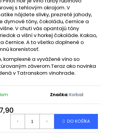
 Pinot noir je víno farby rubínovo
TION,2020 SUCHÉ
rovej s tehlovým okrajom. V
tike nájdete slivky, prezreté jahody,
e dymové tóny, čokoládu, černice a
 višne. V chuti vás opantajú tóny
iedok a višní v horkej čokoláde. Kakao,
a černice. A to všetko doplnené o
mnú korenistosť.
, komplexné a vyvážené víno so
ktúrovaným záverom.Teraz ako novinka
dená v Tatranskom vinohrade.
adom
Značka:
Korbaš
7,90
otková
DO KOŠÍKA
: