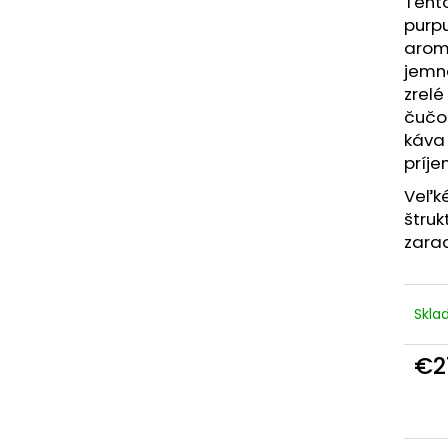
Tento
VELTLÍNSKE ZELENÉ - ŠUPA, SUCHÉ
NERONET-SELEC
purpu
€15
€18
aroma
jemn
zrelé
čučor
káva 
príje
Veľké
štru
zara
Skl
€2
Jedn
cena