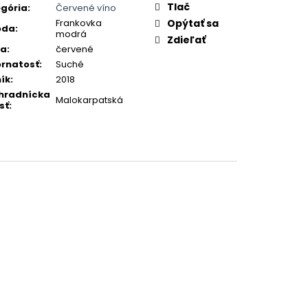
Tlač
gória
:
Červené víno
Frankovka
Opýtať sa
oda
:
modrá
Zdieľať
ba
:
červené
rnatosť
:
Suché
ík
:
2018
hradnícka
Malokarpatská
sť
: