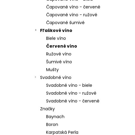
SAUVIGNON BLANC
Čapované víno - červené
€15
Čapované víno - ružové
Čapované šumivé
Fľaškové víno
Biele víno
Červené víno
Ružové víno
Šumivé víno
Mušty
Svadobné víno
Svadobné víno - biele
Svadobné víno - ružové
Svadobné víno - červené
Značky
Baynach
Boron
Karpatská Perla