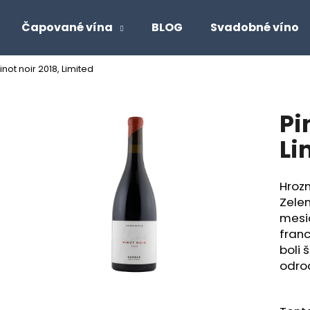
Čapované vína
BLOG
Svadobné víno
inot noir 2018, Limited
Čo potrebujete nájsť?
Pi
HĽADAŤ
Li
Hroz
Odporúčame
Zelen
mesia
fran
boli 
odrod