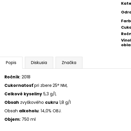
Kate
Odr
Far
Cuko
Ročn
Vino
obla
Popis
Diskusia
Značka
Ročník
: 2018
Cukornatosť
pri zbere
25° NM,
Celkové
kyseliny
5,3 g/l,
Obsah
zvyškového
cukru
1,8 g/l
Obsah
alkoholu
: 14,0% OBJ.
Objem:
750 ml