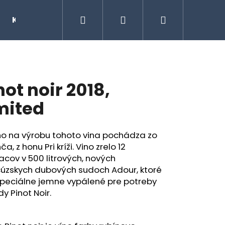
Hľadať
Prihlásenie
Nákupný
Kontakty
Značky
košík
not noir 2018,
mited
no na výrobu tohoto vina pochádza zo
ča, z honu Pri kríži. Vino zrelo 12
cov v 500 litrových, nových
cúzskych dubových sudoch Adour, ktoré
špeciálne jemne vypálené pre potreby
Nasledujúce
y Pinot Noir.