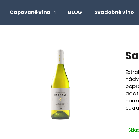
Čapované vína
BLOG
Svadobné víno
Čo potrebujete nájsť?
Sa
HĽADAŤ
Extra
nády
Odporúčame
popr
agát
harmó
cukru
Skl