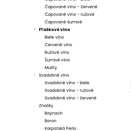
SAUVIGNON BLANC
Čapované víno - červené
€15
Čapované víno - ružové
Čapované šumivé
Fľaškové víno
Biele víno
Červené víno
Ružové víno
Šumivé víno
Mušty
Svadobné víno
Svadobné víno - biele
Svadobné víno - ružové
Svadobné víno - červené
Značky
Baynach
Boron
Karpatská Perla