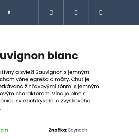
Hľadať
Prihlásenie
Nákupný
Kontakty
Značky
košík
uvignon blanc
ktívny a svieži Sauvignon s jemným
chom vône egreša a mäty. Chuť je
etkávaná žihľavovými tónmi s jemným
ovým charakterom. Víno je plné s
niou sviežich kyselín a zvyškového
.
Nasledujúce
adom
Značka:
Baynach