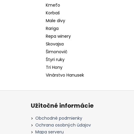
Kmeťo
Korbaš
Male divy
Rariga
Repa winery
Skovajsa
Šimonovič
Štyri ruky
Tri Hony
Vinárstvo Hanusek
Z
á
Užitočné informácie
p
ä
Obchodné podmienky
t
Ochrana osobných údajov
i
Mapa serveru