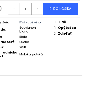
TION,2020 SUCHÉ
0
DO KOŠÍKA
otková
:
Tlač
gória
:
Fľaškové víno
Sauvignon
Opýtať sa
oda
:
blanc
Zdieľať
ba
:
Biele
rnatosť
:
Suché
ík
:
2018
hradnícka
Malokarpatská
sť
: