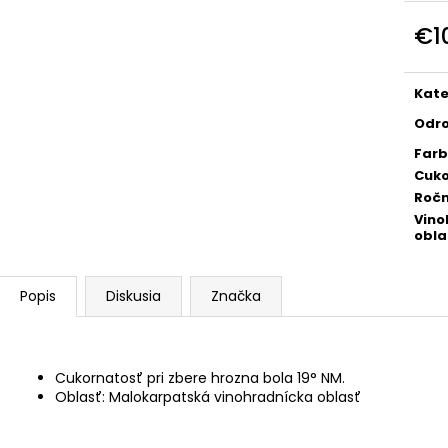
VELTLÍNSKE ZELENÉ - ŠUPA, SUCHÉ
NERONET-SELEC
€1
€15
€18
Jedn
cena
Kate
Odr
Far
Cuko
Ročn
Vino
obla
Popis
Diskusia
Značka
Cukornatosť pri zbere hrozna bola 19° NM.
Oblasť: Malokarpatská vinohradnícka oblasť