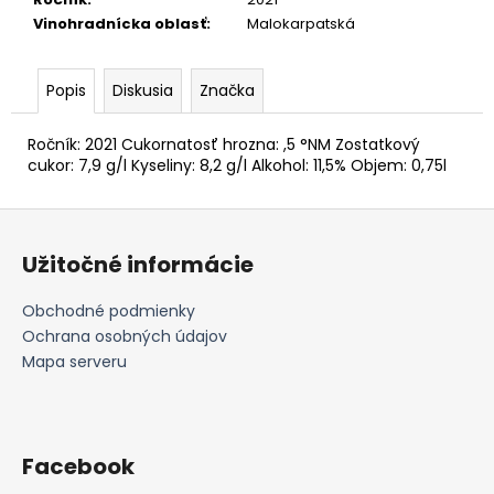
č
a
Vinohradnícka oblasť
:
Malokarpatská
m
e
Popis
Diskusia
Značka
NERONET-
Ročník: 2021 Cukornatosť hrozna: ,5 °NM Zostatkový
SELECTION,2020
cukor: 7,9 g/l Kyseliny: 8,2 g/l Alkohol: 11,5% Objem: 0,75l
SUCHÉ
€18
Z
á
Užitočné informácie
p
ä
Obchodné podmienky
t
Ochrana osobných údajov
i
Mapa serveru
e
Facebook