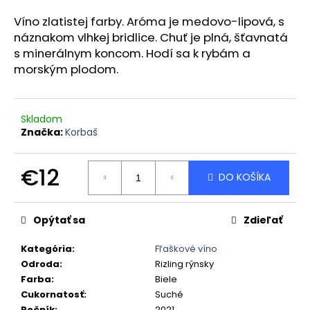
á
Víno zlatistej farby. Aróma je medovo-lipová, s
j
náznakom vlhkej bridlice. Chuť je plná, šťavnatá
s
s minerálnym koncom. Hodí sa k rybám a
ť
morským plodom.
?
Skladom
Značka:
Korbaš
HĽADAŤ
€12
DO KOŠÍKA
Jednotková
cena:
O
Opýtať sa
Zdieľať
d
p
Kategória
:
Fľaškové víno
o
Odroda
:
Rizling rýnsky
r
Farba
:
Biele
ú
Cukornatosť
:
Suché
Ročník
:
2021