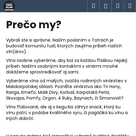
K
Prejsť
Hľadať
Náku
M
Prihlásen
na
o
obsah
Späť
Späť
košík
š
Prečo my?
í
Č
k
o
Vybrali ste si správne. Naším poslaním v Tatrách je
budovať komunitu ľudí, ktorých zaujíma príbeh naších
p
vín(árov).
o
Vína osobne vyberáme, aby bol za každou fľaškou nejaký
t
príbeh. Našími osobnými kontaktmi s vinármi mnohé
r
dokážeme sprostredkovať aj sami.
e
Vyberáme vína od malých, zväčša rodinných vinárstiev v
Malokarpatskej oblasti. Pozn8te vinárstva ako Tri Hony,
b
Rariga, Kmeťo, Malé Divy, Korbaš, Karpatská Perla,
u
Skovajsa, Pomfy, Orgon, 4 Ruky, Baynach, či Šimonovič?
j
Vína fľašované, ale aj v kegu.Na záhryz snack, ktorý ku
e
vínu patrí, v podobe kvalitného syru, či pagáčika ku vínu a
t
iných dobrôt.
e
n
V ponuke máme tiež starostlivo vybrané kvalitné destiláty.