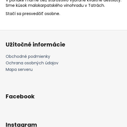
Sme kúsok malokarpatského vinohradu v Tatrách.
á
j
Stačí sa presvedčiť osobne.
s
ť
Z
?
á
Užitočné informácie
p
ä
Obchodné podmienky
t
Ochrana osobných údajov
HĽADAŤ
i
Mapa serveru
e
O
Facebook
d
p
o
r
ú
Instagram