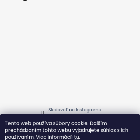
č
a
m
e
VELTLÍNSKE
ZELENÉ
-
FRESH,
SUCHÉ
€11
Sledovať na Instagrame
Tento web používa súbory cookie. Ďalším
prechádzaním tohto webu vyjadrujete súhlas s ich
Ubytovanie v blízkosti Vinohladu
Vinozmodry
ChuteMalýchKarpát
Transfer servis v Tatrách
používaním. Viac informácií
tu
.